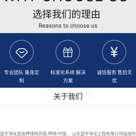
选择我们的理由
Reasons to choose us
专业团队 量身定
标准化系统 解决
诚信服务 售后无
制
方案
忧
ABOUT US
关于我们
蓝宇净化是由押球网页版,押球(中国 、山东蓝宇净化工程有限公司组成的