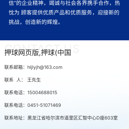
信”的企业精神，竭诚与社会各界携手合作，热
忱为 顾客提供优质产品和优质服务，迎接新的
挑战，创造新的辉煌。
CONTACT US
押球网页版,押球(中国
联系邮箱：hljlyjh@163.com
联系 人： 王先生
联系电话：15004688015
联系电话：0451-51071469
联系地址：黑龙江省哈尔滨市道里区汇智中心D座603室