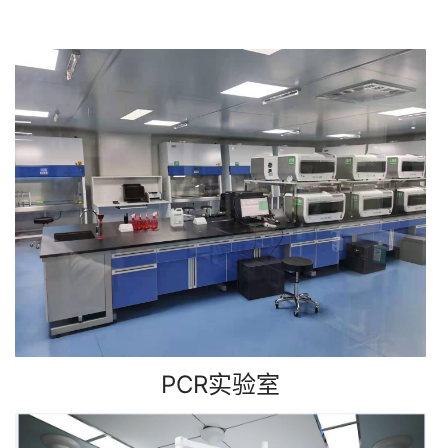
PCR实验室