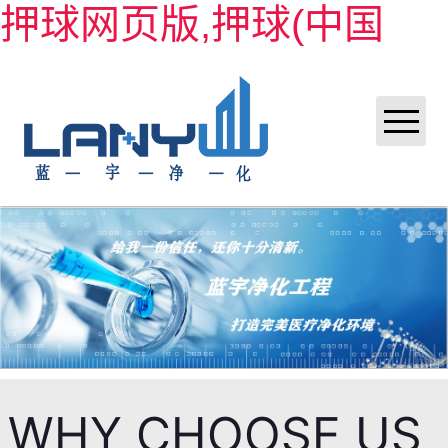
押球网页版,押球(中国
押球网页版,押球(中国
关于我们
公司业绩
押球网页版,押球(中国
诚邀合作
案例展示
人才招聘
WHY CHOOSE US
押球网页版,押球(中国