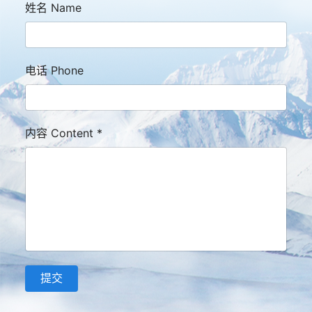
姓名 Name
电话 Phone
内容 Content
*
提交